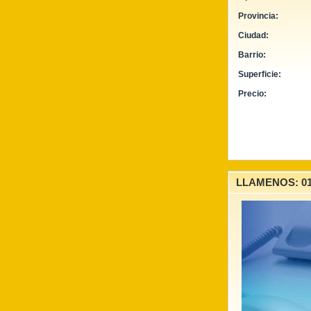
Provincia:
Ciudad:
Barrio:
Superficie:
Precio:
LLAMENOS: 011