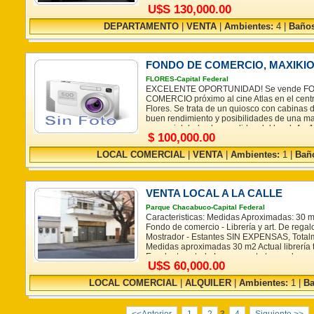
Baño completo Cocina chica con salida al pa
U$S 130,000.00
Expensas $310 Estas superficies, medidas 
aproximadas y no resultan vinculantes. Las 
DEPARTAMENTO
|
VENTA
|
Ambientes:
4 |
Baños
surgen del título de propiedad y recibo de 
suministrados por el propietario.
FONDO DE COMERCIO, MAXIKI
FLORES-Capital Federal
EXCELENTE OPORTUNIDAD! Se vende F
COMERCIO próximo al cine Atlas en el cent
Flores. Se trata de un quiosco con cabinas 
buen rendimiento y posibilidades de una ma
comercial dadas las medidas del local: 4 x 1
$ 100,000.00
expensas, contrato de locación vigente por 
renovable. El valor no incluye la mercadería 
LOCAL COMERCIAL
|
VENTA
|
Ambientes:
1 |
Bañ
momento de efectuar la venta. Para datos té
comerciales, comunicarse personalmente.
VENTA LOCAL A LA CALLE
Parque Chacabuco-Capital Federal
Caracteristicas: Medidas Aproximadas: 30 
Fondo de comercio - Librería y art. De regal
Mostrador - Estantes SIN EXPENSAS, Total
Medidas aproximadas 30 m2 Actual librería
Excelente estado La zona esta tomando gra
U$S 60,000.00
construccion de muchos edificios. OPORT
superficies, medidas son aproximadas y no r
LOCAL COMERCIAL
|
ALQUILER
|
Ambientes:
1 |
Ba
Las reales son las que surgen del título de
suministrados por el propietario.