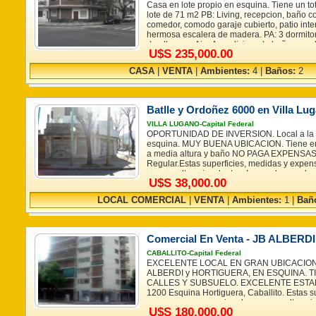
Casa en lote propio en esquina. Tiene un to
lote de 71 m2 PB: Living, recepcion, baño c
comedor, comodo garaje cubierto, patio inter
hermosa escalera de madera. PA: 3 dormitor
de ellos con Aire Acondicionado baño comp
U$S 235,000.00
terraza con lavadero y quincho con balcon 
Orientacion N.E, los pisos de las habitacio
CASA
|
VENTA
|
Ambientes:
4 |
Baños:
2
tarugada, Se destaca la amplitud de la coci
garaje ambos ambientes con pisos de marmo
es muy bueno. ACEPTA PERMUTA Estas supe
expensas son aproximadas y no resultan vin
Batlle y Ordoñez 6000 en Villa Lu
son las que surgen del título de propiedad 
que serán suministrados por el propietario 
VILLA LUGANO-Capital Federal
Esquina Cesar Diaz, Villa Santa Rita.
OPORTUNIDAD DE INVERSION. Local a la c
esquina. MUY BUENA UBICACION. Tiene en s
a media altura y baño NO PAGA EXPENSAS.
Regular.Estas superficies, medidas y expe
y no resultan vinculantes. Las reales son la
U$S 38,000.00
título de propiedad y recibo de expensas qu
suministrados por el propietario
LOCAL COMERCIAL
|
VENTA
|
Ambientes:
1 |
Bañ
Comercial En Venta - JB ALBERDI 
CABALLITO-Capital Federal
EXCELENTE LOCAL EN GRAN UBICACION 
ALBERDI y HORTIGUERA, EN ESQUINA. TI
CALLES Y SUBSUELO. EXCELENTE ESTADO!
1200 Esquina Hortiguera, Caballito. Estas s
expensas son aproximadas y no resultan vin
U$S 180,000.00
son las que surgen del título de propiedad 