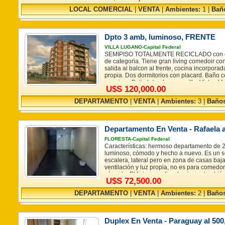
que serán suministrados por el propietario.
LOCAL COMERCIAL
|
VENTA
|
Ambientes:
1 |
Bañ
Dpto 3 amb, luminoso, FRENTE
VILLA LUGANO-Capital Federal
SEMIPISO TOTALMENTE RECICLADO con det
de categoria. Tiene gran living comedoir co
salida al balcon al frente, cocina incorporad
propia. Dos dormitorios con placard. Baño 
premium. Patio lateral con parrilla. Vista al 
U$S 120,000.00
contrafrente a boulevard interno. Expensas 
m2: 83.59 cubiertos; 37.06 descubiertos 7.6
DEPARTAMENTO
|
VENTA
|
Ambientes:
3 |
Baños
128.29 m2 Escalada Al 4500, Villa Lugano. E
medidas y expensas son aproximadas y no r
Las reales son las que surgen del título de 
expensas que serán suministrados por el pr
Departamento En Venta - Rafaela a
FLORESTA-Capital Federal
Características: hermoso departamento de 
luminoso, cómodo y hecho a nuevo. Es un 
escalera, lateral pero en zona de casas baj
ventilación y luz propia, no es para comedor
cómoda. El living amplio y luminoso tambié
U$S 72,500.00
nuevo, el dormitorio tiene placard empotrad
baño es completo con bañera. El ante baño 
DEPARTAMENTO
|
VENTA
|
Ambientes:
2 |
Baños
lavarropa. Tiene orientación Este. La zona 
tranquila y cercana a Mariano Acosta, Av. Ri
calle Candelaria. Posee bajas expensas $25
crédito pero sujeta a compra simultanea. Est
Duplex En Venta - Paraguay al 500,
medidas y expensas son aproximadas y no r