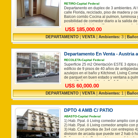
Las reales son las que surgen del título de 
RETIRO-Capital Federal
expensas que serán suministrados por el pr
Departanento en duplex de 3 ambientes. Al f
calle Florida, reciclado, piso de madera y ce
Balcon corrido Cocina al pulmon, luminosa y
posibilidad de comedor diario a la salida d
ceramica colonial, canillas monocomando. L
U$S 185,000.00
posible comedor diario y baño de recepcion
tarugada que necesita pulido Pasillo de dist
DEPARTAMENTO
|
VENTA
|
Ambientes:
3 |
Baños
principal con placard distribuido en dos par
pulmón Baño en suite completo con ventilac
canillas con cierre ceramico en griferia, esc
interna sin revestimiento. Baño inmenso de 
Departamento En Venta - Austria a
ducha (sin bañera) piso ceramico colonial y 
ceramico. Habitacion con doble placard, pi
RECOLETA-Capital Federal
tarugada Estas superficies, medidas y expe
Superficie 25 m2 Orientación ESTE 3 dptos 
aproximadas y no resultan vinculantes. Las 
edificio de 9 pisos de 40 años de antigüeda
surgen del título de propiedad y recibo de 
azulejos en el baño y Kitchinet. Living Com
suministrados por el propietario.
de parquet en buen estado y ventana a pul
central Baño completo de 2 x 1.5 con bañera,
U$S 60,000.00
Electricidad hecha a nuevo.
DEPARTAMENTO
|
VENTA
|
Ambientes:
1 |
Baños
DPTO 4 AMB C/ PATIO
ABASTO-Capital Federal
1) Hab. Ppal. ó Living comedor amplio con 
2) Hab. Ppal. ó Living comedor amplio con 
3) Hab. Con pinotea de 3x4 con entrepiso 4)
division de arcada que puede ser 2 hab ó ha