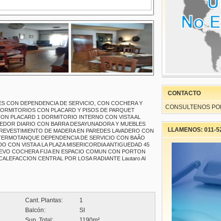
CONTACTO
S CON DEPENDENCIA DE SERVICIO, CON COCHERA Y
CONSULTENOS PO
DORMITORIOS CON PLACARD Y PISOS DE PARQUET
CON PLACARD 1 DORMITORIO INTERNO CON VISTA AL
EDOR DIARIO CON BARRA DESAYUNADORA Y MUEBLES
LLAMENOS: 011-5
 REVESTIMIENTO DE MADERA EN PAREDES LAVADERO CON
 TERMOTANQUE DEPENDENCIA DE SERVICIO CON BAÃO
 CON VISTA A LA PLAZA MISERICORDIA ANTIGUEDAD 45
NUEVO COCHERA FIJA EN ESPACIO COMUN CON PORTON
CALEFACCION CENTRAL POR LOSA RADIANTE Lautaro Al
Cant. Plantas:
1
Balcón:
SI
Sup. Total:
1190m²