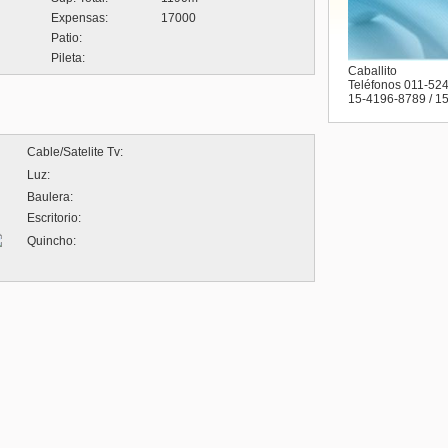
Expensas:
17000
Patio:
Pileta:
Caballito
Teléfonos 011-52
15-4196-8789 / 1
Cable/Satelite Tv:
Luz:
Baulera:
Escritorio:
Quincho: