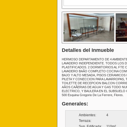
Detalles del Inmueble
HERMOSO DEPARTAMENTO DE 4 AMBIENTE
LAVADERO INDEPENDIENTE. TODOS LOS 
PLASTIFICADOS. 2 DORMITORIOS AL FTE 
LAVADERO BAÃO COMPLETO COCINA COM
BAJO Y ALTO MESADA, PISOS CERAMICOS
PILETA Y CONECCION PARA LAVARROPAS,
TOILETTE DE RECEPCION BALCON CORRIDO
AÃOS CAÃERIAS DE AGUA Y GAS TODO 
ELECTRICO, Y BAULERA EN EL SUBSUELO 
500 Esquina Gregorio De La Ferrere, Flores.
Generales:
Ambientes:
4
Terraza:
Sup. Edificada:
110m²